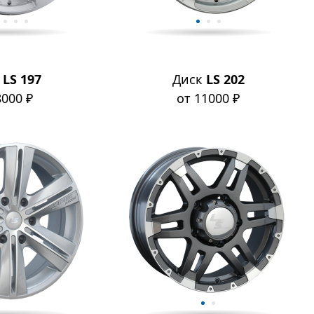
к
LS 197
Диск
LS 202
8000 ₽
от 11000 ₽