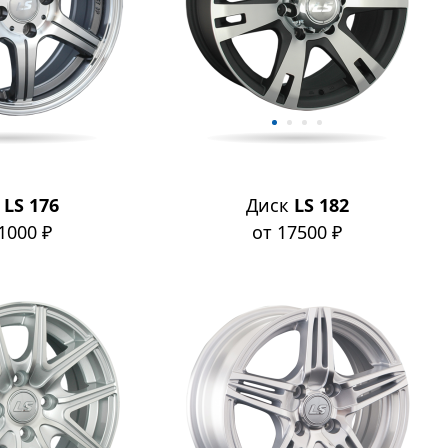
к
LS 176
Диск
LS 182
1000 ₽
от 17500 ₽