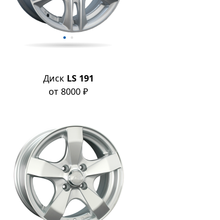
Диск
LS 191
от 8000 ₽