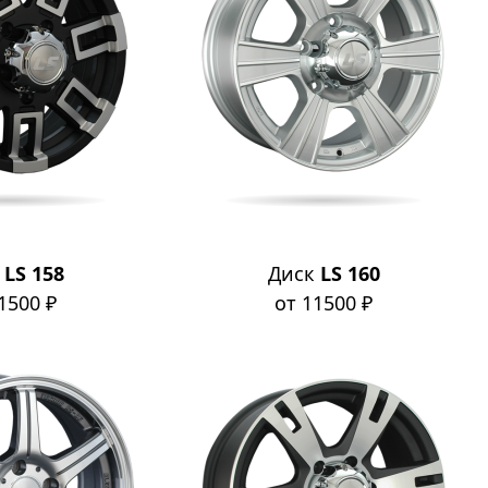
к
LS 158
Диск
LS 160
1500 ₽
от 11500 ₽