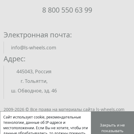
8 800 550 63 99
Электронная почта:
info@ls-wheels.com
Адрес:
445043, Россия
г. Тольятти,
ш. Обводное, зд. 46
2009-2026 © Все права на материалы сайта ls-wheels.com
принадлежат ООО "ЭКСМИ". Полное или частичное
Сайт использует cookie, рекомендательные
Открыть подбор
воспроизведение материалов возможно только по
технологии, данные об IP-адресе и
Закрыть и не
местоположении. Если Вы не хотите, чтобы эти
письменному разрешению правообладателя.
показывать
данные обрабатывались, то должны покинуть