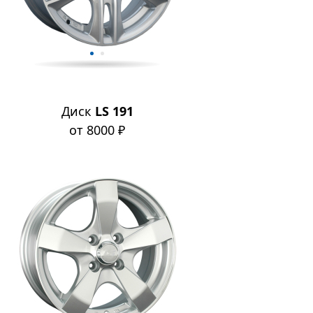
Диск
LS 191
от 8000 ₽