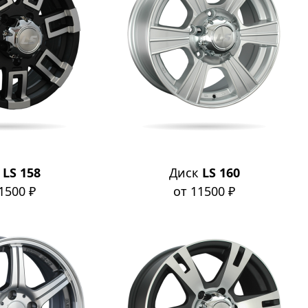
к
LS 158
Диск
LS 160
1500 ₽
от 11500 ₽