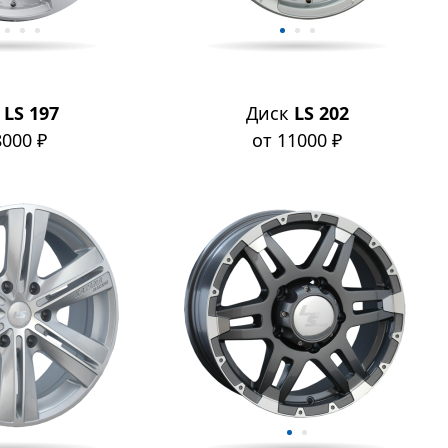
к
LS 197
Диск
LS 202
8000 ₽
от 11000 ₽