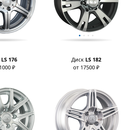
к
LS 176
Диск
LS 182
1000 ₽
от 17500 ₽