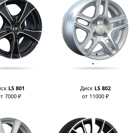
иск
LS 801
Диск
LS 802
т 7000 ₽
от 11000 ₽