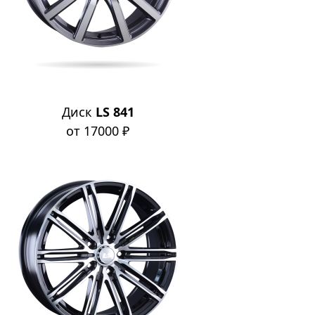
Диск
LS 841
от 17000 ₽