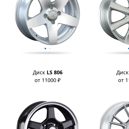
Диск
LS 806
Дис
от 11000 ₽
от 1