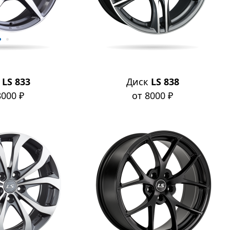
к
LS 833
Диск
LS 838
8000 ₽
от 8000 ₽