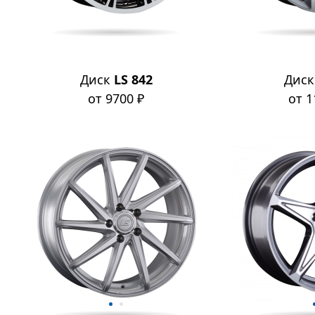
Диск
LS 842
Дис
от 9700 ₽
от 1