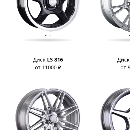
Диск
LS 816
Дис
от 11000 ₽
от 