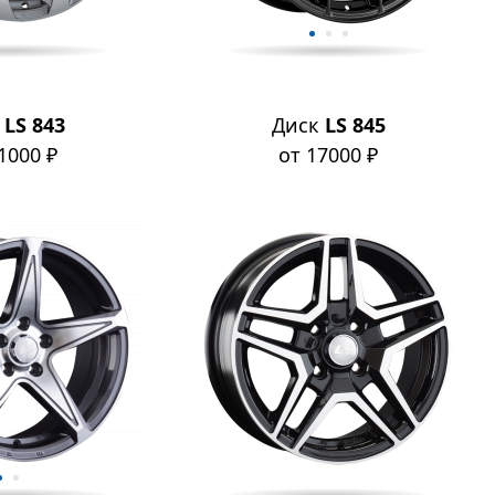
к
LS 843
Диск
LS 845
1000 ₽
от 17000 ₽