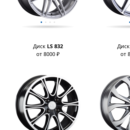
Диск
LS 832
Дис
от 8000 ₽
от 