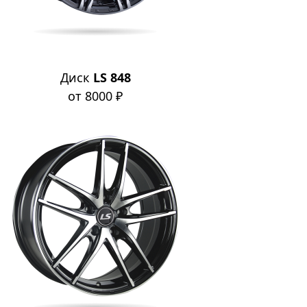
Диск
LS 848
от 8000 ₽