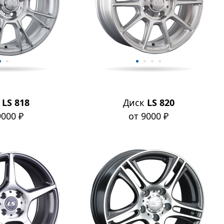
к
LS 818
Диск
LS 820
9000 ₽
от 9000 ₽