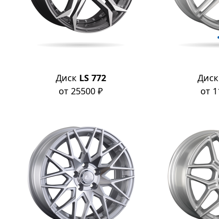
Диск
LS 772
Дис
от 25500 ₽
от 1