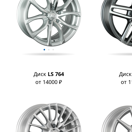
Диск
LS 764
Дис
от 14000 ₽
от 1