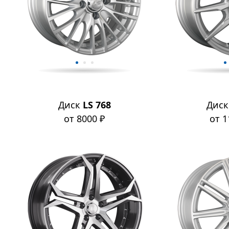
Диск
LS 768
Дис
от 8000 ₽
от 1