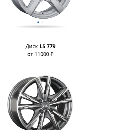
Диск
LS 779
от 11000 ₽