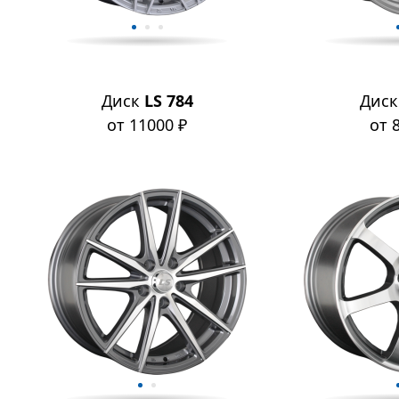
Диск
LS 784
Дис
от 11000 ₽
от 