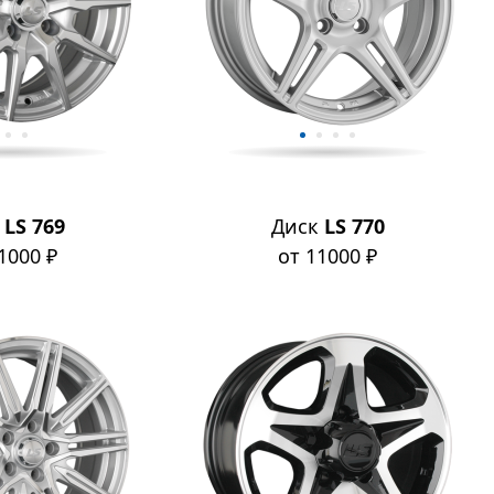
к
LS 769
Диск
LS 770
1000 ₽
от 11000 ₽