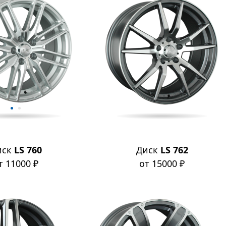
иск
LS 760
Диск
LS 762
т 11000 ₽
от 15000 ₽