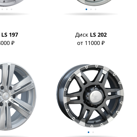
к
LS 197
Диск
LS 202
8000 ₽
от 11000 ₽