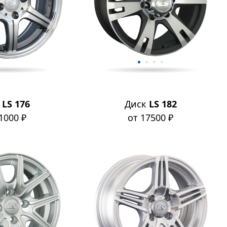
к
LS 176
Диск
LS 182
1000 ₽
от 17500 ₽