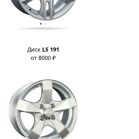
Диск
LS 191
от 8000 ₽