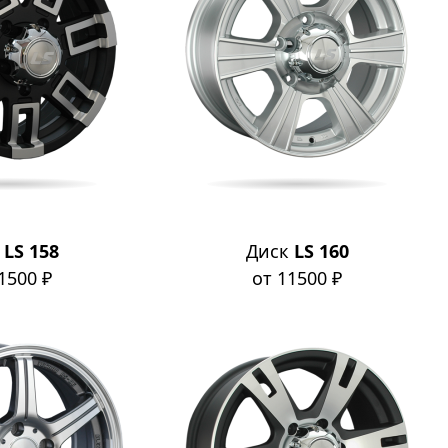
к
LS 158
Диск
LS 160
1500 ₽
от 11500 ₽