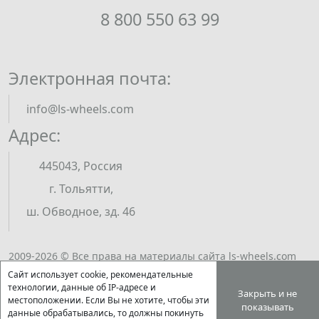
8 800 550 63 99
Электронная почта:
info@ls-wheels.com
Адрес:
445043, Россия
г. Тольятти,
ш. Обводное, зд. 46
2009-2026 © Все права на материалы сайта ls-wheels.com
принадлежат ООО "ЭКСМИ". Полное или частичное
Сайт использует cookie, рекомендательные
Открыть подбор
воспроизведение материалов возможно только по
технологии, данные об IP-адресе и
Закрыть и не
местоположении. Если Вы не хотите, чтобы эти
письменному разрешению правообладателя.
показывать
данные обрабатывались, то должны покинуть