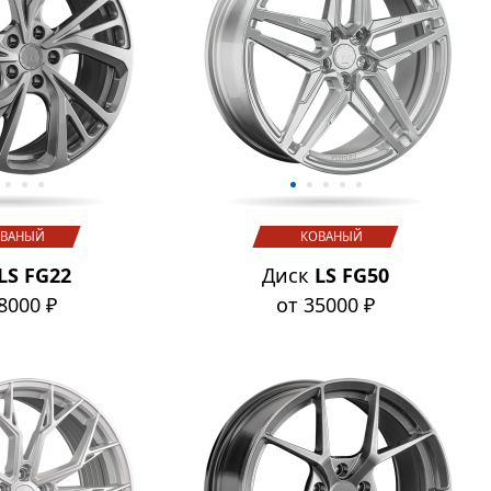
ВАНЫЙ
КОВАНЫЙ
LS FG22
Диск
LS FG50
8000 ₽
от 35000 ₽