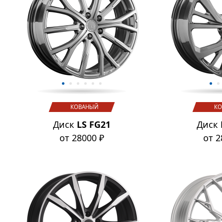
КОВАНЫЙ
КО
Диск
LS FG21
Диск
от 28000 ₽
от 2