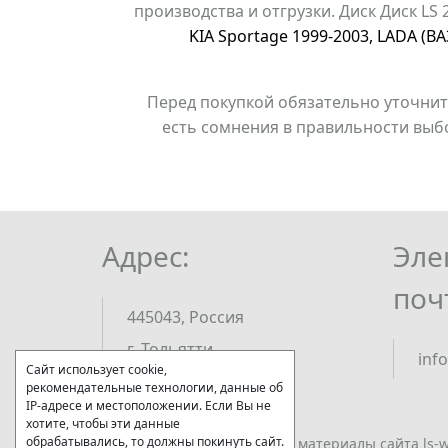
производства и отгрузки. Диск Диск LS
KIA Sportage 1999-2003
,
LADA (ВА
Перед покупкой обязательно уточнит
есть сомнения в правильности выб
Адрес:
Эле
поч
445043, Россия
г. Тольятти,
inf
Сайт использует cookie,
ш. Обводное, зд. 46
рекомендательные технологии, данные об
IP-адресе и местоположении. Если Вы не
хотите, чтобы эти данные
обрабатывались, то должны покинуть сайт.
2009-2026 © Все права на материалы сайта ls