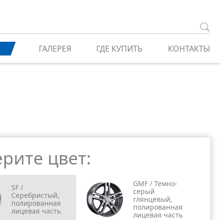
ГАЛЕРЕЯ
ГДЕ КУПИТЬ
КОНТАКТЫ
рите цвет:
GMF / Темно-
SF /
серый
Серебристый,
глянцевый,
полированная
полированная
лицевая часть
лицевая часть