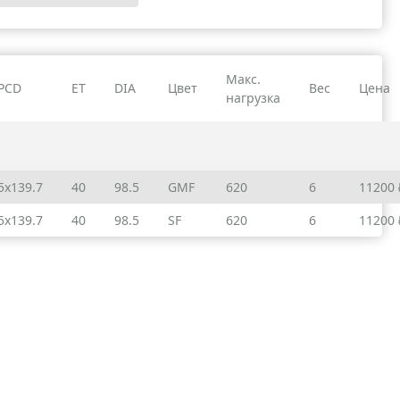
Макс.
PCD
ET
DIA
Цвет
Вес
Цена
нагрузка
5x139.7
40
98.5
GMF
620
6
11200 
5x139.7
40
98.5
SF
620
6
11200 