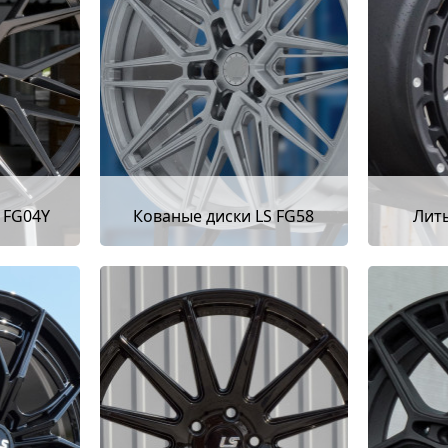
 FG04Y
Кованые диски LS FG58
Литы