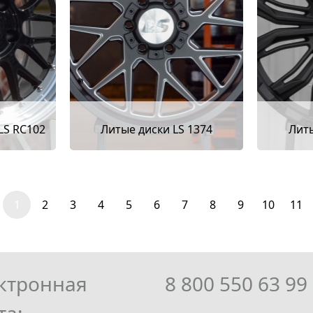
LS RC102
Литые диски LS 1374
Литы
1
2
3
4
5
6
7
8
9
10
11
ктронная
8 800 550 63 99