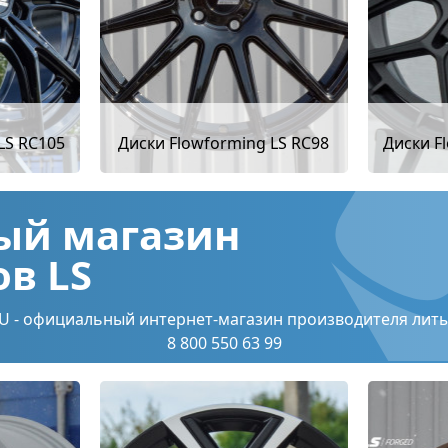
LS RC105
Диски Flowforming LS RC98
Диски F
ый магазин
в LS
U - официальный интернет-магазин производителя литы
8 800 550 63 99