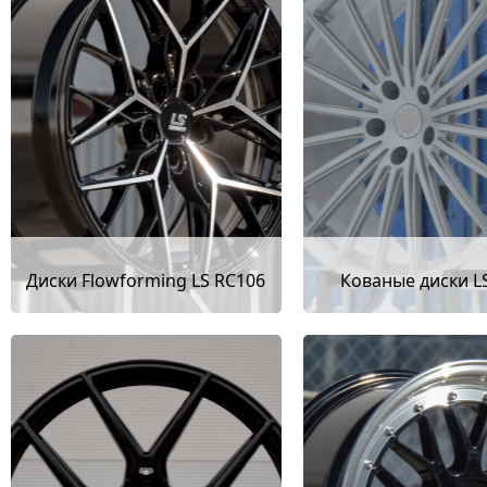
Диски Flowforming LS RC106
Кованые диски L