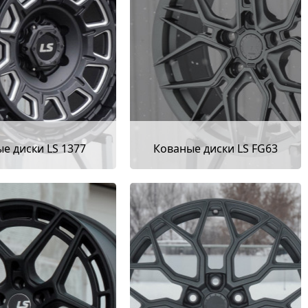
е диски LS 1377
Кованые диски LS FG63