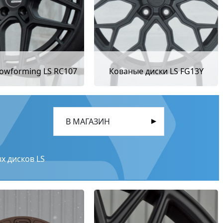
lowforming LS RC107
Кованые диски LS FG13Y
В МАГАЗИН
х дисков LS