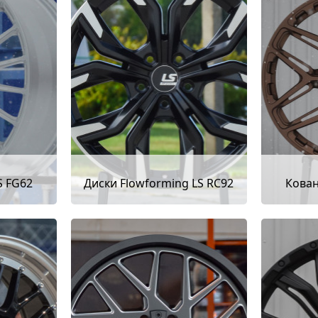
S FG62
Диски Flowforming LS RC92
Кован