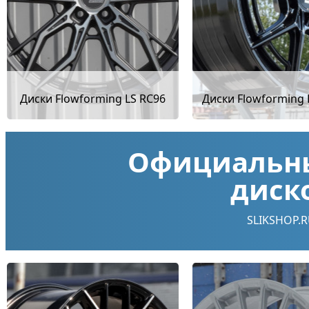
Диски Flowforming LS RC96
Диски Flowforming 
Официальн
диско
SLIKSHOP.R