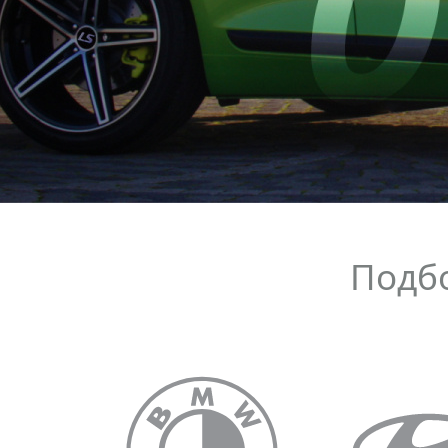
Мы постоянно следи
тенденциями в дизай
на самых статусных 
новые идеи в автори
отечественных автом
Подбо