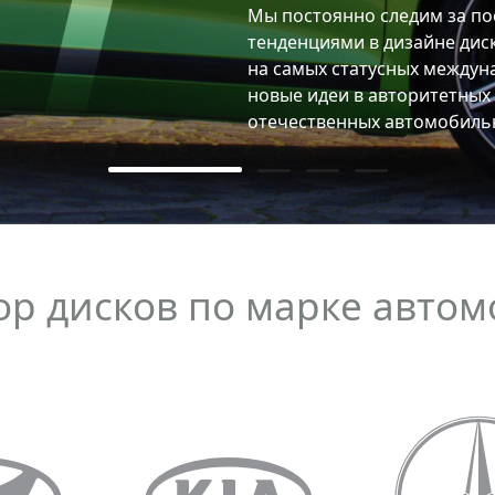
м за последними мировыми
не дисков, черпаем вдохновение
международных выставках, ищем
тетных иностранных и
обильных изданиях.
р дисков по марке авто