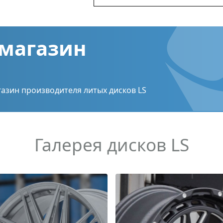
магазин
азин производителя литых дисков LS
Галерея дисков LS