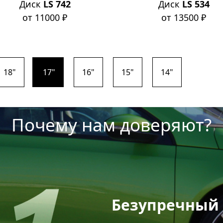
Диск
LS 742
Диск
LS 534
от 11000 ₽
от 13500 ₽
18"
17"
16"
15"
14"
Почему нам доверяют?
ный внешний вид