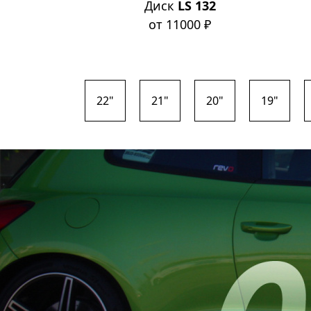
NG210
Диск
LS 132
0 ₽
от 11000 ₽
22"
21"
20"
19"
Безупреч