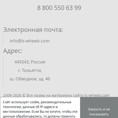
8 800 550 63 99
Электронная почта:
info@ls-wheels.com
Адрес:
445043, Россия
г. Тольятти,
ш. Обводное, зд. 46
2009-2026 © Все права на материалы сайта ls-wheels.com
принадлежат ООО "ЭКСМИ". Полное или частичное
Сайт использует cookie, рекомендательные
воспроизведение материалов возможно только по
технологии, данные об IP-адресе и
Закрыть и не
местоположении. Если Вы не хотите, чтобы эти
письменному разрешению правообладателя.
показывать
данные обрабатывались, то должны покинуть