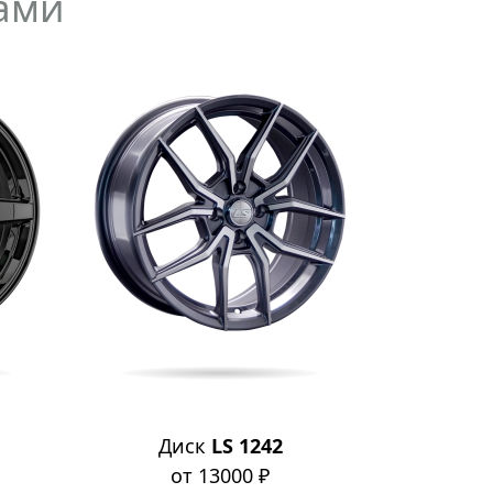
ами
Диск
LS 1242
Д
от 13000 ₽
о