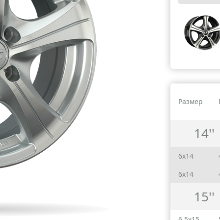
Размер
14''
6x14
6x14
15''
6.5x15