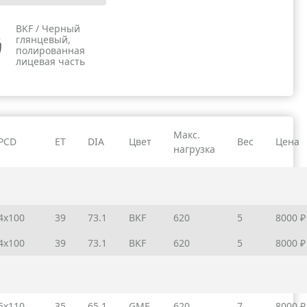
BKF / Черный
глянцевый,
полированная
лицевая часть
Макс.
PCD
ET
DIA
Цвет
Вес
Цена
нагрузка
4x100
39
73.1
BKF
620
5
8000 ₽
4x100
39
73.1
BKF
620
5
8000 ₽
5x110
35
65.1
GMF
620
7
8000 ₽