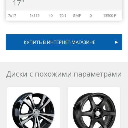
17''
7x17
5x115
40
70.1
GMF
0
13500 ₽
КУПИТЬ В ИНТЕРНЕТ-МАГАЗИНЕ
Диски с похожими параметрами